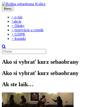
Menu
> o nás
>akcie
> články
> rezervácie a cenník
> GDPR
> kontakt
Ako si vybrať kurz sebaobrany
Ako si vybrať kurz sebaobrany
Ak ste laik…