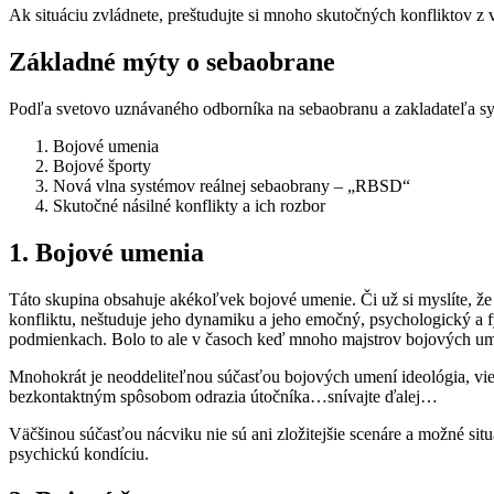
Ak situáciu zvládnete, preštudujte si mnoho skutočných konfliktov z v
Základné mýty o sebaobrane
Podľa svetovo uznávaného odborníka na sebaobranu a zakladateľa sy
Bojové umenia
Bojové športy
Nová vlna systémov reálnej sebaobrany – „RBSD“
Skutočné násilné konflikty a ich rozbor
1. Bojové umenia
Táto skupina obsahuje akékoľvek bojové umenie. Či už si myslíte, že p
konfliktu, neštuduje jeho dynamiku a jeho emočný, psychologický a f
podmienkach. Bolo to ale v časoch keď mnoho majstrov bojových umen
Mnohokrát je neoddeliteľnou súčasťou bojových umení ideológia, viera,
bezkontaktným spôsobom odrazia útočníka…snívajte ďalej…
Väčšinou súčasťou nácviku nie sú ani zložitejšie scenáre a možné situ
psychickú kondíciu.