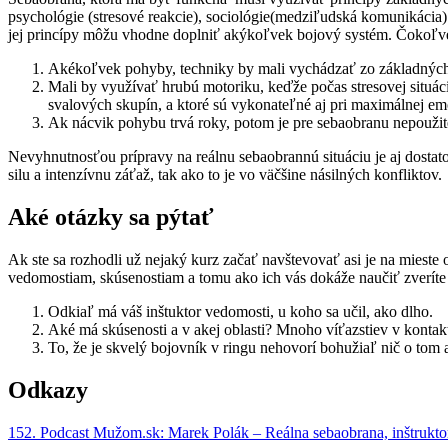
psychológie (stresové reakcie), sociológie(medziľudská komunikácia)
jej princípy môžu vhodne doplniť akýkoľvek bojový systém. Čokoľvek 
Akékoľvek pohyby, techniky by mali vychádzať zo základných a
Mali by využívať hrubú motoriku, keďže počas stresovej situá
svalových skupín, a ktoré sú vykonateľné aj pri maximálnej emo
Ak nácvik pohybu trvá roky, potom je pre sebaobranu nepoužit
Nevyhnutnosťou prípravy na reálnu sebaobrannú situáciu je aj dosta
silu a intenzívnu záťaž, tak ako to je vo väčšine násilných konfliktov.
Aké otázky sa pýtať
Ak ste sa rozhodli už nejaký kurz začať navštevovať asi je na mieste o
vedomostiam, skúsenostiam a tomu ako ich vás dokáže naučiť zveríte s
Odkiaľ má váš inštuktor vedomosti, u koho sa učil, ako dlho.
Aké má skúsenosti a v akej oblasti? Mnoho víťazstiev v kontakt
To, že je skvelý bojovník v ringu nehovorí bohužiaľ nič o tom a
Odkazy
152. Podcast Mužom.sk: Marek Polák – Reálna sebaobrana, inštrukto