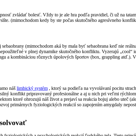
nosť zvládať bolesť. Vždy to je ale hra podľa pravidiel, či už na tatam
slíte. (mimochodom kedy by ste počas skutočného agresívneho konflik
sebaobrany (mimochodom aká by mala byť sebaobrana keď nie reálna 
epoužiteľné v plnej dynamike skutočného konfliktu. Vyzerajú „cool“
ringu a kombináciou rôznych úpolových športov (box, grappling atď.). 
riamo náš
limbický systém
, ktorý sa podieľa na vyvolávaní pocitu strac
silný konflikt pripravovaný profesionálne a aj u nich pri veľmi rých
om ktoré ohrozujú náš život a prejaví sa reakcia bojuj alebo uteč (a
zvoj primárnych fyziologických reakcií so zapojením amygdaly nepostač
solvovať
 fyziologických a psychologických reakcií ľudského tela. Tieto princ