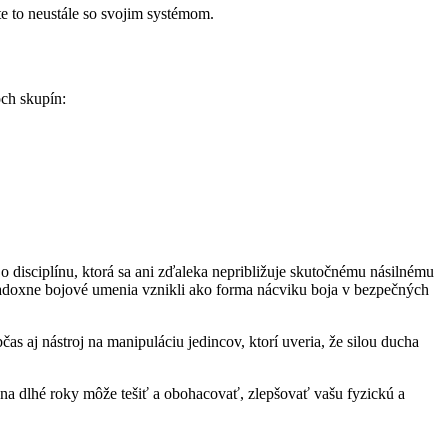
te to neustále so svojim systémom.
ch skupín:
 o disciplínu, ktorá sa ani zďaleka nepribližuje skutočnému násilnému
aradoxne bojové umenia vznikli ako forma nácviku boja v bezpečných
as aj nástroj na manipuláciu jedincov, ktorí uveria, že silou ducha
s na dlhé roky môže tešiť a obohacovať, zlepšovať vašu fyzickú a