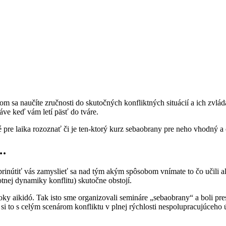
 sa naučíte zručnosti do skutočných konfliktných situácií a ich zvlád
áve keď vám letí päsť do tváre.
pre laika rozoznať či je ten-ktorý kurz sebaobrany pre neho vhodný a č
….
prinútiť vás zamyslieť sa nad tým akým spôsobom vnímate to čo učili a
tnej dynamiky konflitu) skutočne obstojí.
ky aikidó. Tak isto sme organizovali semináre „sebaobrany“ a boli pres
e si to s celým scenárom konfliktu v plnej rýchlosti nespolupracujúceho