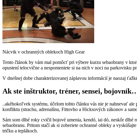
Nácvik v ochranných oblekoch High Gear
Tento článok by vám mal pomôcť pri výbere kurzu sebaobrany v ktorom
opustení telocvične a nespomeniete si na nich v noci na parkovisku pr
V dnešnej dobe charakterizovanej záplavou informácií je naozaj ťažké 
Ak ste inštruktor, tréner, sensei, bojovník
..akéhokoľvek systému, účelom tohto článku vás nie je nahnevať ale 
konfliktu (strachu, adrenalínu, Fittovho a Hicksových zákonov a samo
Sám som dlhé roky cvičil bojové umenia, kendó, iai dó, neskôr dlhé ro
sebaobranu. Pritom stačí ak si zoberiete ochranné obleky a vyskúšajt
tričku a teplákoch.