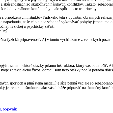
 a skúsenostiach zo skutočných násilných konfliktov. Takáto sebaobra
robíte v reálnom konflikte by malo spĺňať tieto tri princípy
 prirodzených inštinktov ľudského tela s využitím obranných reflexnýc
cie napadnutia, naše telo nie je schopné vykonávať pohyby jemnej mo
čnej, fyzickej a psychickej záťaži.
eľný.
točná fyzická pripravenosť. Aj v tomto vychádzame z vedeckých pozna
pýtať sa na niektoré otázky priamo inštruktora, ktorý vás bude učiť. Ak
voje zdravie alebo život. Zoradil som tieto otázky podľa poradia dôlež
ných športoch a plná stena medailí je síce pekná vec ale so sebaobrano
ký je tréner a inštruktor a ako vás dokáže pripraviť na skutočný konflik
r, bojovník