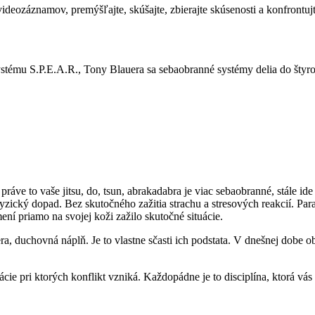
ideozáznamov, premýšľajte, skúšajte, zbierajte skúsenosti a konfrontuj
stému S.P.E.A.R., Tony Blauera sa sebaobranné systémy delia do štyro
ráve to vaše jitsu, do, tsun, abrakadabra je viac sebaobranné, stále ide
yzický dopad. Bez skutočného zažitia strachu a stresových reakcií. P
í priamo na svojej koži zažilo skutočné situácie.
 duchovná náplň. Je to vlastne sčasti ich podstata. V dnešnej dobe obč
ácie pri ktorých konflikt vzniká. Každopádne je to disciplína, ktorá vá