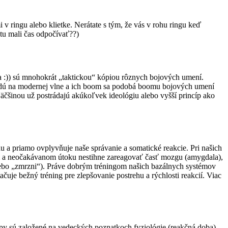
i v ringu alebo klietke. Nerátate s tým, že vás v rohu ringu keď
tu mali čas odpočívať??)
:)) sú mnohokrát „taktickou“ kópiou rôznych bojových umení.
 idú na modernej vlne a ich boom sa podobá boomu bojových umení
Väčšinou už postrádajú akúkoľvek ideológiu alebo vyšší princíp ako
hu a priamo ovplyvňuje naše správanie a somatické reakcie. Pri našich
lom a neočakávanom útoku nestihne zareagovať časť mozgu (amygdala),
lebo „zmrzni“). Práve dobrým tréningom našich bazálnych systémov
uje bežný tréning pre zlepšovanie postrehu a rýchlosti reakcií. Viac
ípy sú založené na vedeckých poznatkoch fyziológie (reakčná doba),