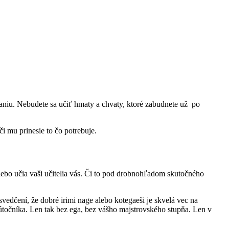
aniu. Nebudete sa učiť hmaty a chvaty, ktoré zabudnete už po
i mu prinesie to čo potrebuje.
lebo učia vaši učitelia vás. Či to pod drobnohľadom skutočného
vedčení, že dobré irimi nage alebo kotegaeši je skvelá vec na
 útočníka. Len tak bez ega, bez vášho majstrovského stupňa. Len v