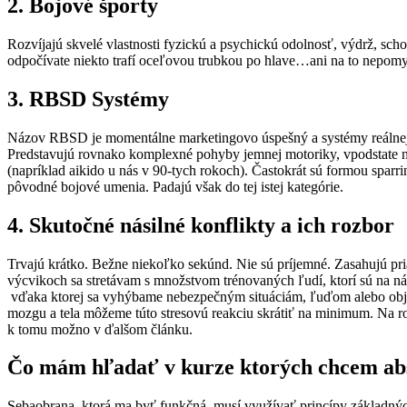
2. Bojové športy
Rozvíjajú skvelé vlastnosti fyzickú a psychickú odolnosť, výdrž, schop
odpočívate niekto trafí oceľovou trubkou po hlave…ani na to nepomy
3. RBSD Systémy
Názov RBSD je momentálne marketingovo úspešný a systémy reálnej 
Predstavujú rovnako komplexné pohyby jemnej motoriky, vpodstate n
(napríklad aikido u nás v 90-tych rokoch). Častokrát sú formou spar
pôvodné bojové umenia. Padajú však do tej istej kategórie.
4. Skutočné násilné konflikty a ich rozbor
Trvajú krátko. Bežne niekoľko sekúnd. Nie sú príjemné. Zasahujú p
výcvikoch sa stretávam s množstvom trénovaných ľudí, ktorí sú na ná
vďaka ktorej sa vyhýbame nebezpečným situáciám, ľuďom alebo objekt
mozgu a tela môžeme túto stresovú reakciu skrátiť na minimum. Na ro
k tomu možno v ďalšom článku.
Čo mám hľadať v kurze ktorých chcem ab
Sebaobrana, ktorá ma byť funkčná musí využívať princípy základných