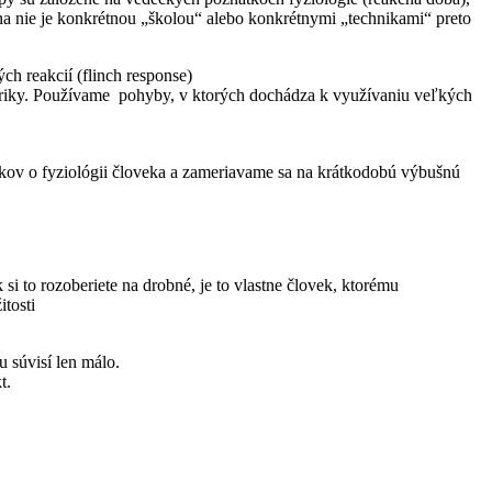
na nie je konkrétnou „školou“ alebo konkrétnymi „technikami“ preto
h reakcií (flinch response)
toriky. Používame pohyby, v ktorých dochádza k využívaniu veľkých
tkov o fyziológii človeka a zameriavame sa na krátkodobú výbušnú
 si to rozoberiete na drobné, je to vlastne človek, ktorému
itosti
u súvisí len málo.
t.