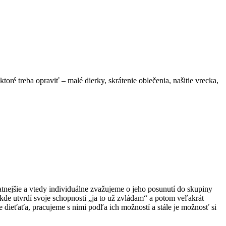
ktoré treba opraviť – malé dierky, skrátenie oblečenia, našitie vrecka,
atnejšie a vtedy individuálne zvažujeme o jeho posunutí do skupiny
, kde utvrdí svoje schopnosti „ja to už zvládam“ a potom veľakrát
e dieťaťa, pracujeme s nimi podľa ich možností a stále je možnosť si