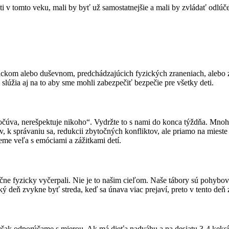
 deti v tomto veku, mali by byť už samostatnejšie a mali by zvládať odl
ickom alebo duševnom, predchádzajúcich fyzických zraneniach, alebo z
slúžia aj na to aby sme mohli zabezpečiť bezpečie pre všetky deti.
počúva, nerešpektuje nikoho“. Vydržte to s nami do konca týždňa. Mnoho
, k správaniu sa, redukcii zbytočných konfliktov, ale priamo na mieste 
eme veľa s emóciami a zážitkami detí.
ne fyzicky vyčerpali. Nie je to našim cieľom. Naše tábory sú pohybo
ý deň zvykne byť streda, keď sa únava viac prejaví, preto v tento deň 
avšak odporúčame s mierou. Ak má dieťa nadváhu a na desiatu 3-4 keksíky