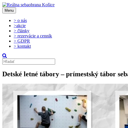
Menu
> o nás
>akcie
> články
> rezervácie a cenník
> GDPR
> kontakt
Detské letné tábory – prímestský tábor seb