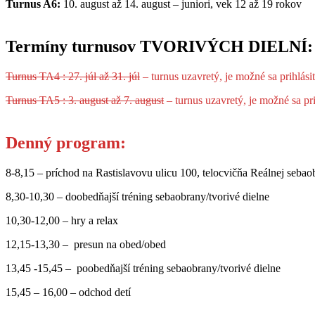
Turnus A6:
10. august až 14. august – juniori, vek 12 až 19 rokov
Termíny turnusov TVORIVÝCH DIELNÍ:
Turnus TA4 : 27. júl až 31. júl
– turnus uzavretý, je možné sa prihlás
Turnus TA5 : 3. august až 7. august
– turnus uzavretý, je možné sa pr
Denný program:
8-8,15 – príchod na Rastislavovu ulicu 100, telocvičňa Reálnej seba
8,30-10,30 – doobedňajší tréning sebaobrany/tvorivé dielne
10,30-12,00 – hry a relax
12,15-13,30 – presun na obed/obed
13,45 -15,45 – poobedňajší tréning sebaobrany/tvorivé dielne
15,45 – 16,00 – odchod detí