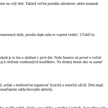
účenie na celý deň. Taktiež veľmi pomáha súrodenec alebo kamarát
raneniach duše, prosím dajte nám to vopred vedieť. Uľahčí to
krát je to len o skúšaní v prvé dni. Naše hranice sú pevné a voľné
aj k riešeniu vzniknutých konfliktov. Na druhej strane ako sa zastať
vé, avšak s možnosťou regulovať fyzickú a emočnú záťaž. Deti majú
zaraďujeme oddychovejšie aktivity.
, zvážte rožok, šunku, syr, jablko a možno 1 keksík. Je to tábor, kde