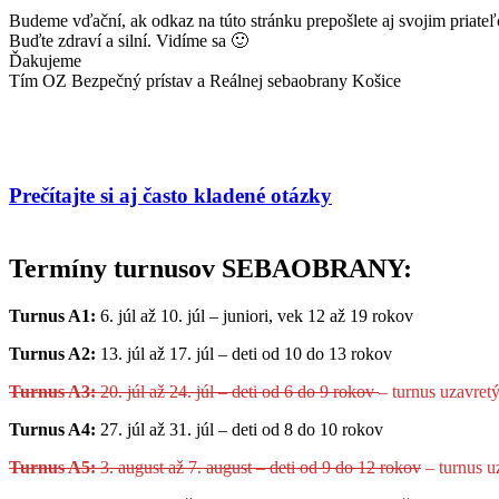
Budeme vďační, ak odkaz na túto stránku prepošlete aj svojim priat
Buďte zdraví a silní. Vidíme sa 🙂
Ďakujeme
Tím OZ Bezpečný prístav a Reálnej sebaobrany Košice
Prečítajte si aj často kladené otázky
Termíny turnusov SEBAOBRANY:
Turnus A1:
6. júl až 10. júl – juniori, vek 12 až 19 rokov
Turnus A2:
13. júl až 17. júl – deti od 10 do 13 rokov
Turnus A3:
20. júl až 24. júl – deti od 6 do 9 rokov
– turnus uzavret
Turnus A4:
27. júl až 31. júl – deti od 8 do 10 rokov
Turnus A5:
3. august až 7. august – deti od 9 do 12 rokov
– turnus u