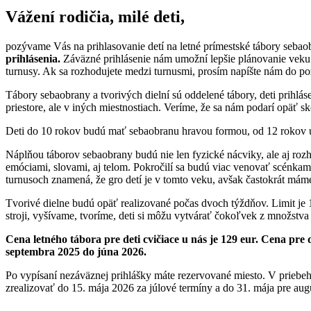
Vážení rodičia, milé deti,
pozývame Vás na prihlasovanie detí na letné prímestské tábory sebao
prihlásenia.
Záväzné prihlásenie nám umožní lepšie plánovanie veku 
turnusy. Ak sa rozhodujete medzi turnusmi, prosím napíšte nám do p
Tábory sebaobrany a tvorivých dielní sú oddelené tábory, deti prihlás
priestore, ale v iných miestnostiach. Veríme, že sa nám podarí opäť 
Deti do 10 rokov budú mať sebaobranu hravou formou, od 12 rokov už 
Náplňou táborov sebaobrany budú nie len fyzické nácviky, ale aj rozh
emóciami, slovami, aj telom. Pokročilí sa budú viac venovať scénkam z
turnusoch znamená, že gro detí je v tomto veku, avšak častokrát máme
Tvorivé dielne budú opäť realizované počas dvoch týždňov. Limit je 12
stroji, vyšívame, tvoríme, deti si môžu vytvárať čokoľvek z množstva ma
Cena letného tábora pre deti cvičiace u nás je 129 eur. Cena pre
septembra 2025 do júna 2026.
Po vypísaní nezáväznej prihlášky máte rezervované miesto. V priebeh
zrealizovať do 15. mája 2026 za júlové termíny a do 31. mája pre aug