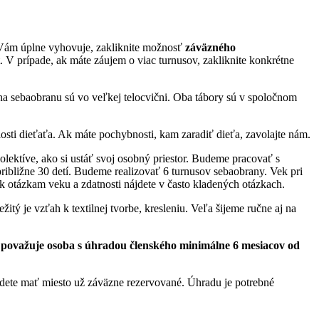
n Vám úplne vyhovuje, zakliknite možnosť
záväzného
V prípade, ak máte záujem o viac turnusov, zakliknite konkrétne
é na sebaobranu sú vo veľkej telocvični. Oba tábory sú v spoločnom
osti dieťaťa. Ak máte pochybnosti, kam zaradiť dieťa, zavolajte nám.
olektíve, ako si ustáť svoj osobný priestor. Budeme pracovať s
 približne 30 detí. Budeme realizovať 6 turnusov sebaobrany. Vek pri
 k otázkam veku a zdatnosti nájdete v často kladených otázkach.
itý je vzťah k textilnej tvorbe, kresleniu. Veľa šijeme ručne aj na
 sa považuje osoba s úhradou členského minimálne 6 mesiacov od
udete mať miesto už záväzne rezervované. Úhradu je potrebné