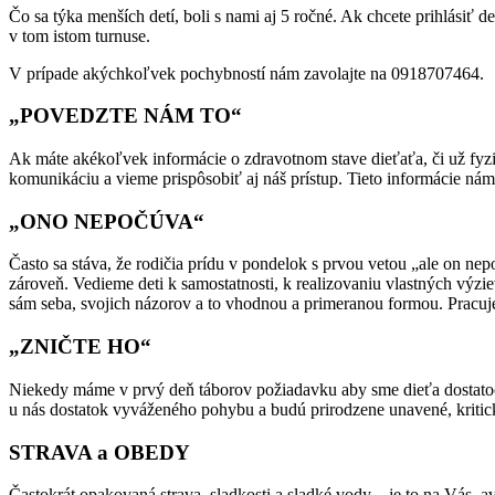
Čo sa týka menších detí, boli s nami aj 5 ročné. Ak chcete prihlásiť
v tom istom turnuse.
V prípade akýchkoľvek pochybností nám zavolajte na 0918707464.
„POVEDZTE NÁM TO“
Ak máte akékoľvek informácie o zdravotnom stave dieťaťa, či už fyz
komunikáciu a vieme prispôsobiť aj náš prístup. Tieto informácie nám 
„ONO NEPOČÚVA“
Často sa stáva, že rodičia prídu v pondelok s prvou vetou „ale on ne
zároveň. Vedieme deti k samostatnosti, k realizovaniu vlastných výziev
sám seba, svojich názorov a to vhodnou a primeranou formou. Pracuj
„ZNIČTE HO“
Niekedy máme v prvý deň táborov požiadavku aby sme dieťa dostatoč
u nás dostatok vyváženého pohybu a budú prirodzene unavené, kritick
STRAVA a OBEDY
Častokrát opakovaná strava, sladkosti a sladké vody – je to na Vás, 