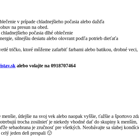
oblečenie v prípade chladnejšieho počasia alebo dažďa
obuv na presun na obed.
e chladnejšieho počasia dlhé oblečenie
ergie, silnejšiu desiatu alebo olovrant podľa potrieb dieťaťa
svetlé tričko, ktoré môžeme zafarbiť farbami alebo batikou, drobné veci, 
stav.sk
alebo volajte na 0918707464
menšie, útlejšie na svoj vek alebo naopak vyššie, ťažšie a športovo zd
ré potrebujú trocha zosilnieť je niekedy vhodné dať do skupiny k menším
eďže sebaobrana je zručnosť pre všetkých. Neobávajte sa slabej kondíci
 celý jeden deň prespali 🙂