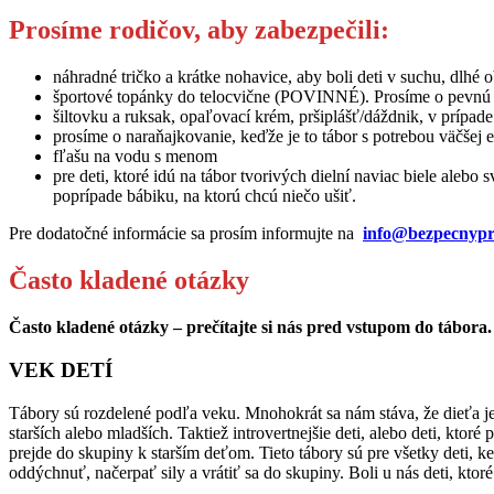
Prosíme rodičov, aby zabezpečili:
náhradné tričko a krátke nohavice, aby boli deti v suchu, dlhé 
športové topánky do telocvične (POVINNÉ). Prosíme o pevnú 
šiltovku a ruksak, opaľovací krém, pršiplášť/dáždnik, v prípad
prosíme o naraňajkovanie, keďže je to tábor s potrebou väčšej en
fľašu na vodu s menom
pre deti, ktoré idú na tábor tvorivých dielní naviac biele alebo 
poprípade bábiku, na ktorú chcú niečo ušiť.
Pre dodatočné informácie sa prosím informujte na
info@bezpecnypri
Často kladené otázky
Často kladené otázky – prečítajte si nás pred vstupom do tábora.
VEK DETÍ
Tábory sú rozdelené podľa veku. Mnohokrát sa nám stáva, že dieťa je 
starších alebo mladších. Taktiež introvertnejšie deti, alebo deti, kto
prejde do skupiny k starším deťom. Tieto tábory sú pre všetky deti, k
oddýchnuť, načerpať sily a vrátiť sa do skupiny. Boli u nás deti, ktoré