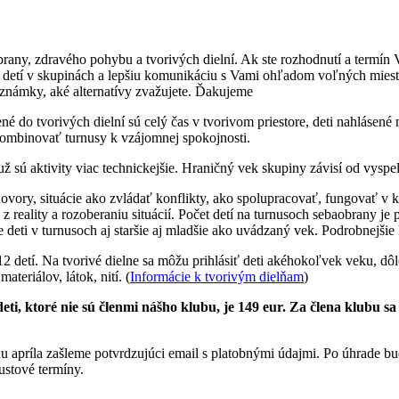
brany, zdravého pohybu a tvorivých dielní. Ak ste rozhodnutí a termí
detí v skupinách a lepšiu komunikáciu s Vami ohľadom voľných miest. 
oznámky, aké alternatívy zvažujete. Ďakujeme
ené do tvorivých dielní sú celý čas v tvorivom priestore, deti nahlásen
skombinovať turnusy k vzájomnej spokojnosti.
sú aktivity viac technickejšie. Hraničný vek skupiny závisí od vyspel
ovory, situácie ako zvládať konflikty, ako spolupracovať, fungovať v k
 reality a rozoberaniu situácií. Počet detí na turnusoch sebaobrany je
 deti v turnusoch aj staršie aj mladšie ako uvádzaný vek. Podrobnejšie
 detí. Na tvorivé dielne sa môžu prihlásiť deti akéhokoľvek veku, dôlež
teriálov, látok, nití. (
Informácie k tvorivým dielňam
)
 deti, ktoré nie sú členmi nášho klubu, je 149 eur. Za člena klubu
u apríla zašleme potvrdzujúci email s platobnými údajmi. Po úhrade b
ustové termíny.