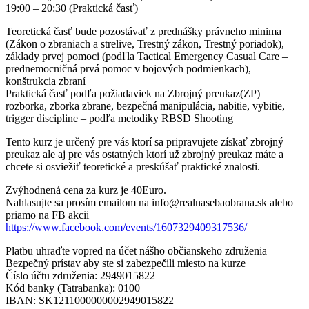
19:00 – 20:30 (Praktická časť)
Teoretická časť bude pozostávať z prednášky právneho minima
(Zákon o zbraniach a strelive, Trestný zákon, Trestný poriadok),
základy prvej pomoci (podľla Tactical Emergency Casual Care –
prednemocničná prvá pomoc v bojových podmienkach),
konštrukcia zbraní
Praktická časť podľa požiadaviek na Zbrojný preukaz(ZP)
rozborka, zborka zbrane, bezpečná manipulácia, nabitie, vybitie,
trigger discipline – podľa metodiky RBSD Shooting
Tento kurz je určený pre vás ktorí sa pripravujete získať zbrojný
preukaz ale aj pre vás ostatných ktorí už zbrojný preukaz máte a
chcete si osviežiť teoretické a preskúšať praktické znalosti.
Zvýhodnená cena za kurz je 40Euro.
Nahlasujte sa prosím emailom na info@realnasebaobrana.sk alebo
priamo na FB akcii
https://www.facebook.com/events/1607329409317536/
Platbu uhraďte vopred na účet nášho občianskeho združenia
Bezpečný prístav aby ste si zabezpečili miesto na kurze
Číslo účtu združenia: 2949015822
Kód banky (Tatrabanka): 0100
IBAN: SK1211000000002949015822