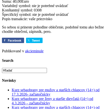
Suma: 40,00Euro
Variabilný symbol: nie je potrebné uvádzať
Konštantný symbol: 0308
Špecifický symbol: nie je potrebné uvádzať
Popis transakcie: vaše priezvisko
So sebou si prineste pohodlne oblečenie, podobné tomu ako bežne
chodíte oblečení, zápisník, pero.
Facebook
Tweet
Publikované v
akcieminule
Search
Novinky
Kurz sebaobrany pre mužov a starších chlapcov (14+) od
17.3.2026- začiatočnícky
Kurz sebaobrany pre ženy a staršie dievčatá (14+) od
4.3.2026 – začiatočnícky
Kurz sebaobrany pre mužov a starších chlapcov (14+) od