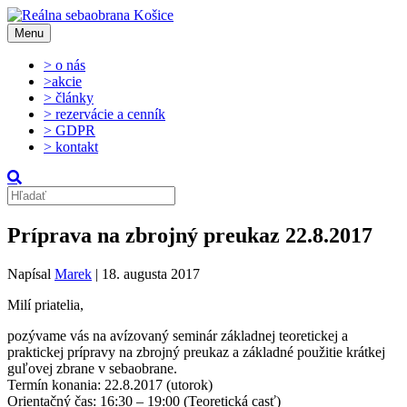
Menu
> o nás
>akcie
> články
> rezervácie a cenník
> GDPR
> kontakt
Príprava na zbrojný preukaz 22.8.2017
Napísal
Marek
|
18. augusta 2017
Milí priatelia,
pozývame vás na avízovaný seminár základnej teoretickej a
praktickej prípravy na zbrojný preukaz a základné použitie krátkej
guľovej zbrane v sebaobrane.
Termín konania: 22.8.2017 (utorok)
Orientačný čas: 16:30 – 19:00 (Teoretická casť)