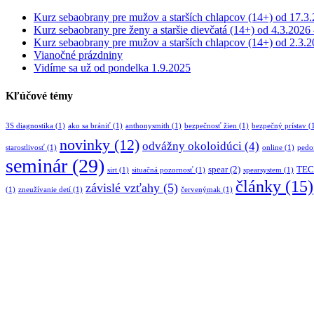
Kurz sebaobrany pre mužov a starších chlapcov (14+) od 17.3.
Kurz sebaobrany pre ženy a staršie dievčatá (14+) od 4.3.2026
Kurz sebaobrany pre mužov a starších chlapcov (14+) od 2.3.2
Vianočné prázdniny
Vidíme sa už od pondelka 1.9.2025
Kľúčové témy
3S diagnostika
(1)
ako sa brániť
(1)
anthonysmith
(1)
bezpečnosť žien
(1)
bezpečný prístav
(
novinky
(12)
odvážny okoloidúci
(4)
starostlivosť
(1)
online
(1)
pedof
seminár
(29)
spear
(2)
TECC
sirt
(1)
situačná pozornosť
(1)
spearsystem
(1)
články
(15)
závislé vzťahy
(5)
(1)
zneužívanie detí
(1)
červenýmak
(1)