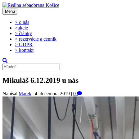
Menu
> o nás
>akcie
> články
> rezervácie a cenník
> GDPR
> kontakt
Mikuláš 6.12.2019 u nás
Napísal
Marek
|
4. decembra 2019
|
0