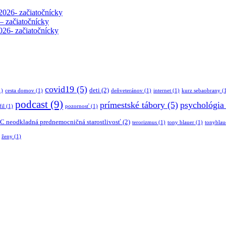
2026- začiatočnícky
 – začiatočnícky
026- začiatočnícky
covid19
(5)
deti
(2)
1)
cesta domov
(1)
deňveteránov
(1)
internet
(1)
kurz sebaobrany
(
podcast
(9)
prímestské tábory
(5)
psychológia
il
(1)
pozornosť
(1)
 neodkladná prednemocničná starostlivosť
(2)
terorizmus
(1)
tony blauer
(1)
tonyblau
ženy
(1)