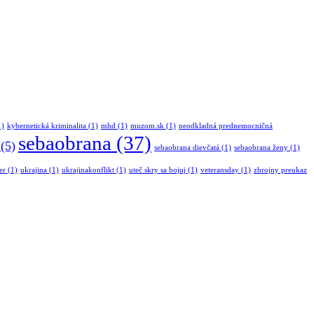
1)
kybernetická kriminalita
(1)
mhd
(1)
muzom.sk
(1)
neodkladná prednemocničná
sebaobrana
(37)
(5)
sebaobrana dievčatá
(1)
sebaobrana ženy
(1)
er
(1)
ukrajina
(1)
ukrajinakonflikt
(1)
uteč skry sa bojuj
(1)
veteransday
(1)
zbrojny preukaz