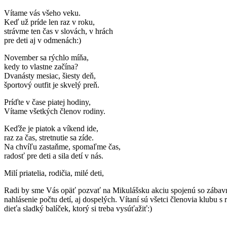
Vítame vás všeho veku.
Keď už príde len raz v roku,
strávme ten čas v slovách, v hrách
pre deti aj v odmenách:)
November sa rýchlo míňa,
kedy to vlastne začína?
Dvanásty mesiac, šiesty deň,
športový outfit je skvelý preň.
Príďte v čase piatej hodiny,
Vítame všetkých členov rodiny.
Keďže je piatok a víkend ide,
raz za čas, stretnutie sa zíde.
Na chvíľu zastaňme, spomaľme čas,
radosť pre deti a sila detí v nás.
Milí priatelia, rodičia, milé deti,
Radi by sme Vás opäť pozvať na Mikulášsku akciu spojenú so zábavný
nahlásenie počtu detí, aj dospelých. Vítaní sú všetci členovia klubu s
dieťa sladký balíček, ktorý si treba vysúťažiť:)