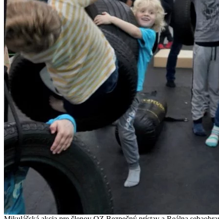
Mikulášská akcia pre členov OZ Bezpečný prístav a Reálna sebaobra