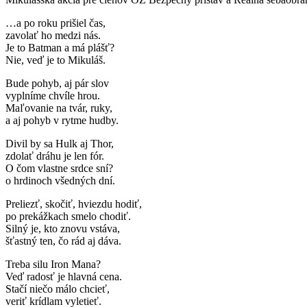
…a po roku prišiel čas,
zavolať ho medzi nás.
Je to Batman a má plášť?
Nie, veď je to Mikuláš.
Bude pohyb, aj pár slov
vyplníme chvíle hrou.
Maľovanie na tvár, ruky,
a aj pohyb v rytme hudby.
Divil by sa Hulk aj Thor,
zdolať dráhu je len fór.
O čom vlastne srdce sní?
o hrdinoch všedných dní.
Preliezť, skočiť, hviezdu hodiť,
po prekážkach smelo chodiť.
Silný je, kto znovu vstáva,
šťastný ten, čo rád aj dáva.
Treba silu Iron Mana?
Veď radosť je hlavná cena.
Stačí niečo málo chcieť,
veriť krídlam vyletieť.