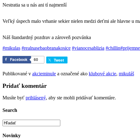
Nestratia sa u nás ani tí najmenší
Veľký úspech malo vrhanie sekier nielen medzi deťmi ale hlavne u m
Náš štandardný pozdrav a zároveň pozvánka
#mikulas
#realnasebaobranakosice
#vianocesablizia
#chillin
#prijemne
Facebook
60
Tweet
Publikované v
akcieminule
a označené ako
klubové akcie
,
mikuláš
Pridať komentár
Musíte byť
prihlásený
, aby ste mohli pridávať komentáre.
Search
Novinky