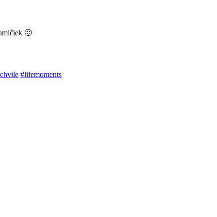
amičiek 🙂
chvile
#lifemoments